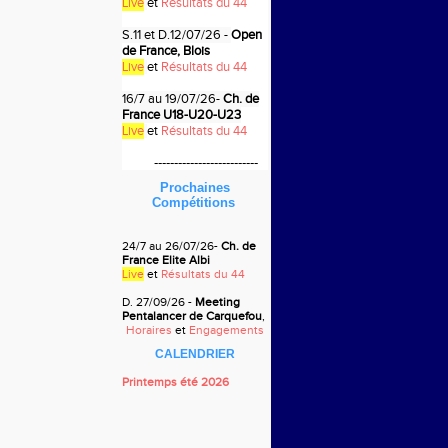
Live
et
Résultats du 44
S.11 et D.12/07/26
-
Open
de France, Blois
Live
et
Résultats du 44
16/7 au 19
/07/26-
Ch. de
France U18-U20-U23
Live
et
Résultats du 44
--
------------------------
Prochaines
Compétitions
24/7 au 26
/07/26-
Ch. de
France Elite Albi
Live
et
Résultats du 44
D. 27/09/26 -
Meeting
Pentalancer de Carquefou
,
Horaires
et
Engagements
CALENDRIER
Printemps été 2026