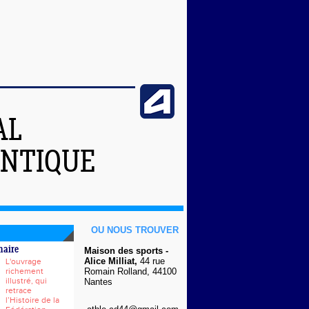
AL
ANTIQUE
OU NOUS TROUVER
naire
Maison des sports -
Alice Milliat,
44 rue
L'ouvrage
richement
Romain Rolland, 44100
illustré, qui
Nantes
retrace
l’Histoire de la