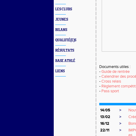
LES CLUBS
JEUNES
BILANS
QUALIFIÉ(E)S
RÉSULTATS
BASE ATHLÉ
Documents utiles :
LIENS
-
Guide de rentrée
-
Calendrier des procé
-
Cross relais
-
Règlement compétiti
-
Pass sport
14/05
>
Nouv
13/02
>
Cré
16/12
>
Bonn
22/11
>
IMPO
es...