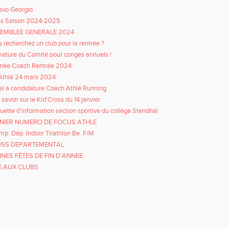
avo Georgio
ss Saison 2024-2025
EMBLEE GENERALE 2024
 recherchez un club pour la rentrée ?
eture du Comité pour congés annuels !
rnée Coach Rentrée 2024
Athlé 24 mars 2024
l à candidature Coach Athlé Running
 savoir sur le Kid'Cross du 14 janvier
uette d'information section sportive du collège Stendhal
NIER NUMERO DE FOCUS ATHLE
p. Dép. Indoor Triathlon Be. F/M
SS DEPARTEMENTAL
NES FÊTES DE FIN D'ANNEE
E AUX CLUBS