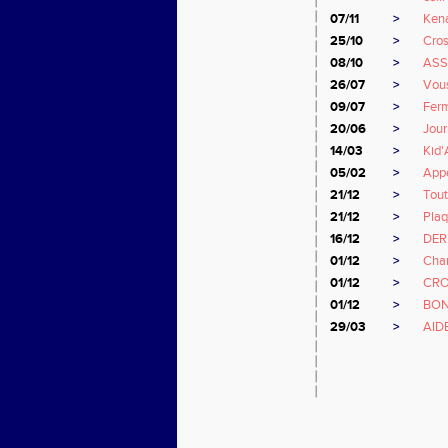
07/11
>
Ken
25/10
>
Cro
08/10
>
ASS
26/07
>
Vous
09/07
>
Ferm
20/06
>
Jou
14/03
>
Kid'
05/02
>
Appe
21/12
>
Tout
21/12
>
Plaq
16/12
>
DER
01/12
>
Cham
01/12
>
CRO
01/12
>
BON
29/03
>
AID