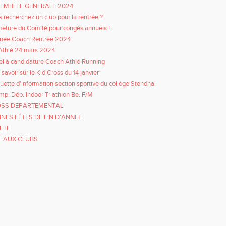
EMBLEE GENERALE 2024
 recherchez un club pour la rentrée ?
eture du Comité pour congés annuels !
rnée Coach Rentrée 2024
Athlé 24 mars 2024
l à candidature Coach Athlé Running
 savoir sur le Kid'Cross du 14 janvier
uette d'information section sportive du collège Stendhal
p. Dép. Indoor Triathlon Be. F/M
SS DEPARTEMENTAL
NES FÊTES DE FIN D'ANNEE
 ETE
E AUX CLUBS