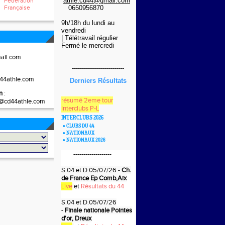
athle.cd44@gmail.com
Fédération
Française
0650956870
9h/18h du lundi au
vendredi
| Télétravail régulier
Fermé le mercredi
ail.com
--
------------------------
:
44athle.com
Derniers Résultats
n
:
résumé 2eme tour
is@cd44athle.com
Interclubs P-L
INTERCLUBS 2026
•
CLUBS DU 44
•
NATIONAUX
•
NATIONAUX 2026
-------------------
S.04 et D.05/07/26 -
Ch.
de France Ep Comb,Aix
Live
et
Résultats du 44
S.04 et D.05/07/26
-
Finale nationale Pointes
d'or, Dreux