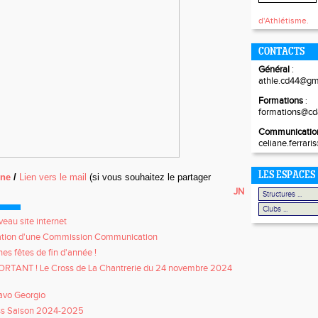
d'Athlétisme.
CONTACTS
Général
:
athle.cd44@gm
Formations
formations@cd
Communicatio
celiane.ferrar
LES ESPACES
ine
/
Lien vers le mail
(si vous souhaitez le partager
JN
eau site internet
ation d'une Commission Communication
es fêtes de fin d'année !
RTANT ! Le Cross de La Chantrerie du 24 novembre 2024
avo Georgio
ss Saison 2024-2025