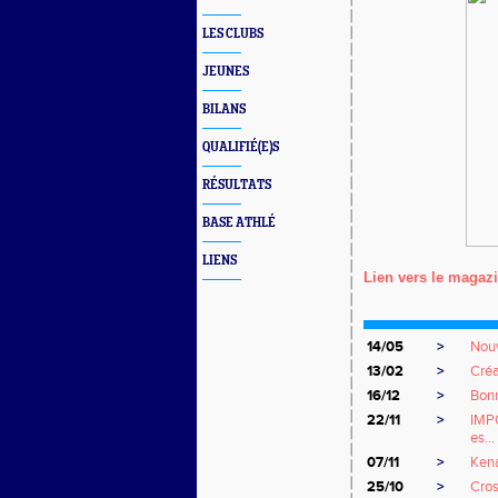
LES CLUBS
JEUNES
BILANS
QUALIFIÉ(E)S
RÉSULTATS
BASE ATHLÉ
LIENS
Lien vers le magaz
14/05
>
Nouv
13/02
>
Cré
16/12
>
Bonn
22/11
>
IMPO
es...
07/11
>
Ken
25/10
>
Cro