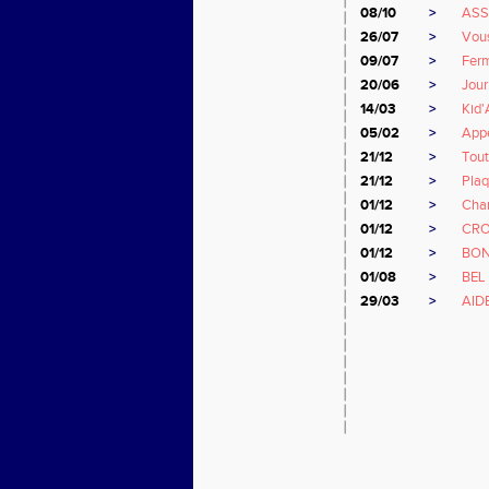
08/10
>
ASS
26/07
>
Vous
09/07
>
Ferm
20/06
>
Jou
14/03
>
Kid'
05/02
>
Appe
21/12
>
Tout
21/12
>
Plaq
01/12
>
Cham
01/12
>
CRO
01/12
>
BON
01/08
>
BEL
29/03
>
AID