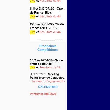
Live
et
Résultats du 44
S.11 et D.12/07/26
-
Open
de France, Blois
Live
et
Résultats du 44
16/7 au 19
/07/26-
Ch. de
France U18-U20-U23
Live
et
Résultats du 44
--
------------------------
Prochaines
Compétitions
24/7 au 26
/07/26-
Ch. de
France Elite Albi
Live
et
Résultats du 44
D. 27/09/26 -
Meeting
Pentalancer de Carquefou
,
Horaires
et
Engagements
CALENDRIER
Printemps été 2026