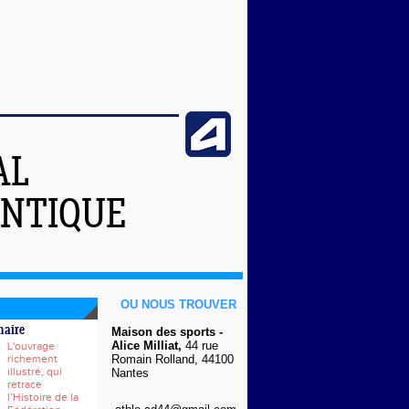
AL
ANTIQUE
OU NOUS TROUVER
naire
Maison des sports -
Alice Milliat,
44 rue
L'ouvrage
richement
Romain Rolland, 44100
illustré, qui
Nantes
retrace
l’Histoire de la