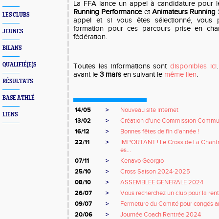
La FFA lance un appel à candidature pour l
Running Performance
et
Animateurs Running 
LES CLUBS
appel et si vous êtes sélectionné, vous p
formation pour ces parcours prise en char
JEUNES
fédération.
BILANS
QUALIFIÉ(E)S
Toutes les informations sont
disponibles ici
avant le
3 mars
en suivant le
même lien
.
RÉSULTATS
BASE ATHLÉ
14/05
>
Nouveau site internet
LIENS
13/02
>
Création d'une Commission Commu
16/12
>
Bonnes fêtes de fin d'année !
22/11
>
IMPORTANT ! Le Cross de La Chant
es...
07/11
>
Kenavo Georgio
25/10
>
Cross Saison 2024-2025
08/10
>
ASSEMBLEE GENERALE 2024
26/07
>
Vous recherchez un club pour la rent
09/07
>
Fermeture du Comité pour congés an
20/06
>
Journée Coach Rentrée 2024