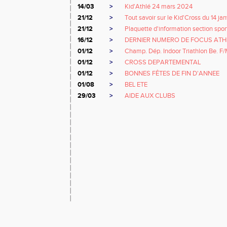
14/03
>
Kid'Athlé 24 mars 2024
21/12
>
Tout savoir sur le Kid'Cross du 14 jan
21/12
>
Plaquette d'information section spor
16/12
>
DERNIER NUMERO DE FOCUS ATH
01/12
>
Champ. Dép. Indoor Triathlon Be. F
01/12
>
CROSS DEPARTEMENTAL
01/12
>
BONNES FÊTES DE FIN D'ANNEE
01/08
>
BEL ETE
29/03
>
AIDE AUX CLUBS