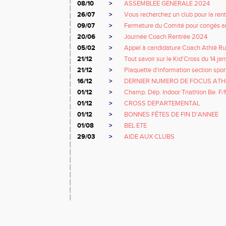
08/10
>
ASSEMBLEE GENERALE 2024
26/07
>
Vous recherchez un club pour la rent
09/07
>
Fermeture du Comité pour congés an
20/06
>
Journée Coach Rentrée 2024
05/02
>
Appel à candidature Coach Athlé R
21/12
>
Tout savoir sur le Kid'Cross du 14 jan
21/12
>
Plaquette d'information section spor
16/12
>
DERNIER NUMERO DE FOCUS ATH
01/12
>
Champ. Dép. Indoor Triathlon Be. F
01/12
>
CROSS DEPARTEMENTAL
01/12
>
BONNES FÊTES DE FIN D'ANNEE
01/08
>
BEL ETE
29/03
>
AIDE AUX CLUBS