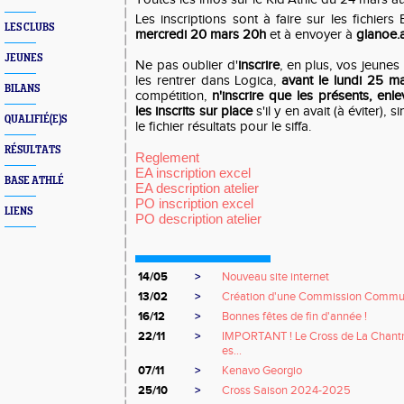
Les inscriptions sont à faire sur les fichiers
LES CLUBS
mercredi 20 mars 20h
et à envoyer à
glanoe.
JEUNES
Ne pas oublier d'
inscrire
, en plus, vos jeunes
les rentrer dans Logica,
avant le lundi 25 
BILANS
compétition,
n'inscrire que les présents, enle
les inscrits sur place
s'il y en avait (à éviter), 
QUALIFIÉ(E)S
le fichier résultats pour le siffa.
RÉSULTATS
Reglement
EA inscription excel
BASE ATHLÉ
EA description atelier
PO inscription excel
LIENS
PO description atelier
14/05
>
Nouveau site internet
13/02
>
Création d'une Commission Commu
16/12
>
Bonnes fêtes de fin d'année !
22/11
>
IMPORTANT ! Le Cross de La Chant
es...
07/11
>
Kenavo Georgio
25/10
>
Cross Saison 2024-2025