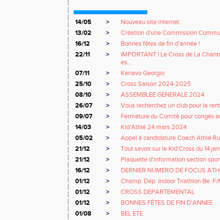
14/05
>
Nouveau site internet
13/02
>
Création d'une Commission Commu
16/12
>
Bonnes fêtes de fin d'année !
22/11
>
IMPORTANT ! Le Cross de La Chant
es...
07/11
>
Kenavo Georgio
25/10
>
Cross Saison 2024-2025
08/10
>
ASSEMBLEE GENERALE 2024
26/07
>
Vous recherchez un club pour la rent
09/07
>
Fermeture du Comité pour congés an
14/03
>
Kid'Athlé 24 mars 2024
05/02
>
Appel à candidature Coach Athlé R
21/12
>
Tout savoir sur le Kid'Cross du 14 jan
21/12
>
Plaquette d'information section spor
16/12
>
DERNIER NUMERO DE FOCUS ATH
01/12
>
Champ. Dép. Indoor Triathlon Be. F
01/12
>
CROSS DEPARTEMENTAL
01/12
>
BONNES FÊTES DE FIN D'ANNEE
01/08
>
BEL ETE