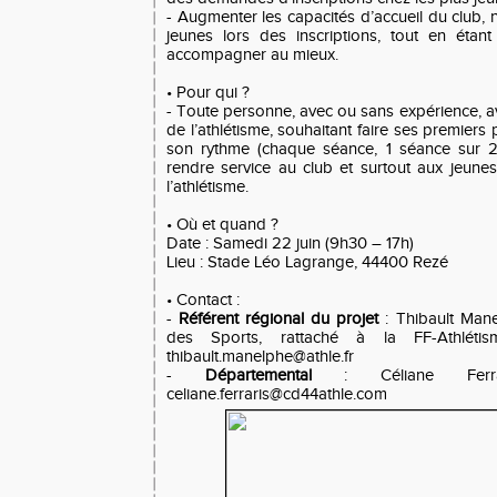
- Augmenter les capacités d’accueil du club, 
jeunes lors des inscriptions, tout en éta
accompagner au mieux.
• Pour qui ?
- Toute personne, avec ou sans expérience, 
de l’athlétisme, souhaitant faire ses premiers
son rythme (chaque séance, 1 séance sur 2,
rendre service au club et surtout aux jeunes
l’athlétisme.
• Où et quand ?
Date : Samedi 22 juin (9h30 – 17h)
Lieu : Stade Léo Lagrange, 44400 Rezé
• Contact :
-
Référent régional du projet
: Thibault Man
des Sports, rattaché à la FF-Athlétis
thibault.manelphe@athle.fr
-
Départemental
: Céliane Fer
celiane.ferraris@cd44athle.com