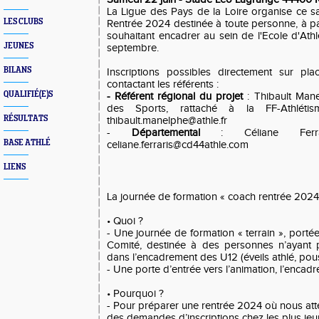
La Ligue des Pays de la Loire organise ce 
LES CLUBS
Rentrée 2024 destinée à toute personne, à par
souhaitant encadrer au sein de l'Ecole d'Ath
JEUNES
septembre.
BILANS
Inscriptions possibles directement sur p
contactant les référents :
QUALIFIÉ(E)S
- Référent régional du projet
: Thibault Man
des Sports, rattaché à la FF-Athlétis
RÉSULTATS
thibault.manelphe@athle.fr
-
Départemental
: Céliane Fer
BASE ATHLÉ
celiane.ferraris@cd44athle.com
LIENS
La journée de formation « coach rentrée 2024 »
• Quoi ?
- Une journée de formation « terrain », portée
Comité, destinée à des personnes n’ayant 
dans l’encadrement des U12 (éveils athlé, pous
- Une porte d’entrée vers l’animation, l’encadr
• Pourquoi ?
- Pour préparer une rentrée 2024 où nous a
des demandes d’inscriptions chez les plus jeu