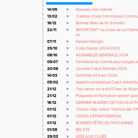
14/05
>
Nouveau site internet
13/02
>
Création d'une Commission Commu
16/12
>
Bonnes fêtes de fin d'année !
22/11
>
IMPORTANT ! Le Cross de La Chant
es...
07/11
>
Kenavo Georgio
25/10
>
Cross Saison 2024-2025
08/10
>
ASSEMBLEE GENERALE 2024
09/07
>
Fermeture du Comité pour congés an
20/06
>
Journée Coach Rentrée 2024
14/03
>
Kid'Athlé 24 mars 2024
05/02
>
Appel à candidature Coach Athlé R
21/12
>
Tout savoir sur le Kid'Cross du 14 jan
21/12
>
Plaquette d'information section spor
16/12
>
DERNIER NUMERO DE FOCUS ATH
01/12
>
Champ. Dép. Indoor Triathlon Be. F
01/12
>
CROSS DEPARTEMENTAL
01/12
>
BONNES FÊTES DE FIN D'ANNEE
01/08
>
BEL ETE
29/03
>
AIDE AUX CLUBS