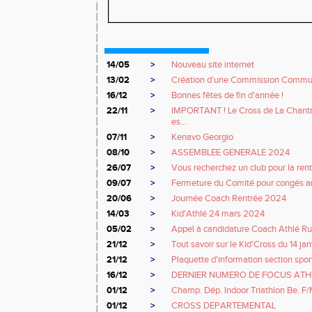
14/05
>
Nouveau site internet
13/02
>
Création d'une Commission Commu
16/12
>
Bonnes fêtes de fin d'année !
22/11
>
IMPORTANT ! Le Cross de La Chant
es...
07/11
>
Kenavo Georgio
08/10
>
ASSEMBLEE GENERALE 2024
26/07
>
Vous recherchez un club pour la rent
09/07
>
Fermeture du Comité pour congés an
20/06
>
Journée Coach Rentrée 2024
14/03
>
Kid'Athlé 24 mars 2024
05/02
>
Appel à candidature Coach Athlé R
21/12
>
Tout savoir sur le Kid'Cross du 14 jan
21/12
>
Plaquette d'information section spor
16/12
>
DERNIER NUMERO DE FOCUS ATH
01/12
>
Champ. Dép. Indoor Triathlon Be. F
01/12
>
CROSS DEPARTEMENTAL