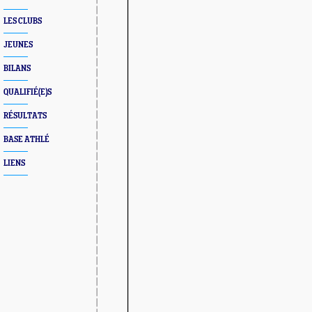
LES CLUBS
JEUNES
BILANS
QUALIFIÉ(E)S
RÉSULTATS
BASE ATHLÉ
LIENS