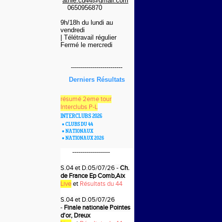
athle.cd44@gmail.com
0650956870
9h/18h du lundi au
vendredi
| Télétravail régulier
Fermé le mercredi
--
------------------------
Derniers Résultats
résumé 2eme tour
Interclubs P-L
INTERCLUBS 2026
•
CLUBS DU 44
•
NATIONAUX
•
NATIONAUX 2026
-------------------
S.04 et D.05/07/26 -
Ch.
de France Ep Comb,Aix
Live
et
Résultats du 44
S.04 et D.05/07/26
-
Finale nationale Pointes
d'or, Dreux