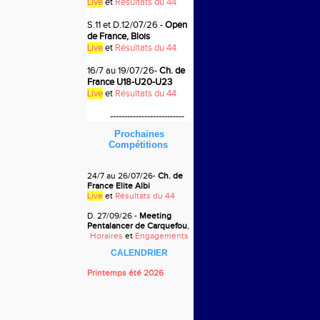
Live
et
Résultats du 44
S.11 et D.12/07/26
-
Open
de France, Blois
Live
et
Résultats du 44
16/7 au 19
/07/26-
Ch. de
France U18-U20-U23
Live
et
Résultats du 44
--
------------------------
Prochaines
Compétitions
24/7 au 26
/07/26-
Ch. de
France Elite Albi
Live
et
Résultats du 44
D. 27/09/26 -
Meeting
Pentalancer de Carquefou
,
Horaires
et
Engagements
CALENDRIER
Printemps été 2026