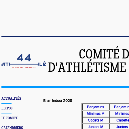
COMITÉ 
D'ATHLÉTISME 
ACTUALITÉS
Bilan Indoor 2025
Benjamins
Benjami
EDITOS
Minimes M
Minimes
LE COMITÉ
Cadets M
Cadett
Juniors M
Juniors
CALENDRIERS